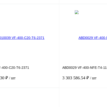
В корзину
лик
Сравнение
Купить в 1 клик
Под заказ
В избранное
-400-C20-T6-2371
ABD0029 VF-400-NFE-T4-11
.30 ₽
3 303 586.54 ₽
/ шт
/ шт
В корзину