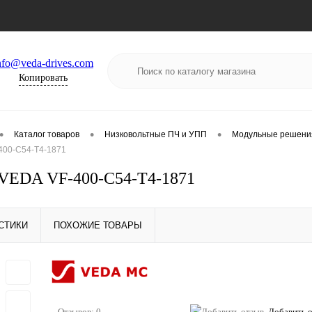
nfo@veda-drives.com
Копировать
•
•
•
Каталог товаров
Низковольтные ПЧ и УПП
Модульные решени
400-C54-T4-1871
VEDA VF-400-C54-T4-1871
СТИКИ
ПОХОЖИЕ ТОВАРЫ
Отзывов: 0
Добавить 