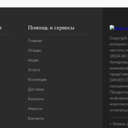
я
Помощь и сервисы
Copyright
Главная
интернет
частоты 
Отзывы
VEDA MC.
Акции
Копирова
коммерче
Услуги
представ
Коллекции
DRIVES.C
письменн
Доставка
Предоста
информац
Каталоги
комплект
Новости
отличать
Контакты
г. Казань