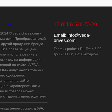
+7 (843) 526-73-20
 2024 © veda-drives.com -
Email:
info@veda-
-магазин Преобразователей
drives.com
и другой продукции бренда
График работы Пн-Пт: с 8:00
 Все права защищены.
до 17:00 Сб, Вс: Выходной
ние и использование в
ских целях информации
ленной на сайте «VEDA-
OM» допускается только с
ого одобрения.
вленная на сайте
ия о характеристиках и
ности товаров может
ся от данных производителя
 улица Беломорская, д.69А,