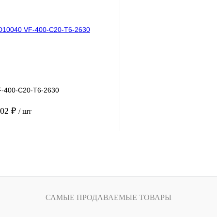
лик
Сравнение
Купить в 1 клик
Под заказ
В избранное
-400-C20-T6-2630
.02 ₽
/ шт
В корзину
лик
Сравнение
Под заказ
САМЫЕ ПРОДАВАЕМЫЕ ТОВАРЫ