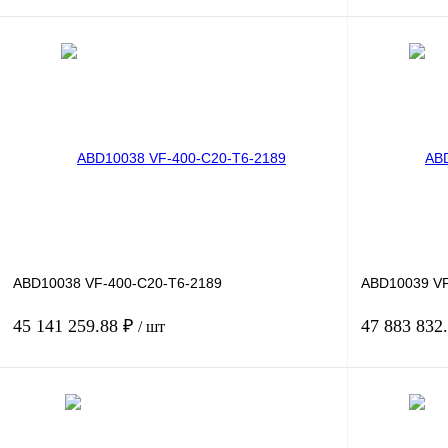
В корзину
Купить в 1 клик
Сравнение
Купить в 1 к
В избранное
Под заказ
В избранное
ABD10038 VF-400-C20-T6-2189
ABD10039 VF
45 141 259.88 ₽
47 883 832
/ шт
В корзину