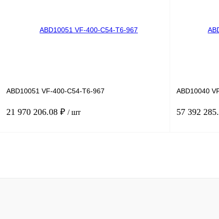
Купить в 1 клик
Сравнение
Купить в 1 к
В избранное
Под заказ
В избранное
ABD10051 VF-400-C54-T6-967
ABD10040 VF
21 970 206.08 ₽
57 392 285
/ шт
В корзину
Купить в 1 клик
Сравнение
Купить в 1 к
В избранное
Под заказ
В избранное