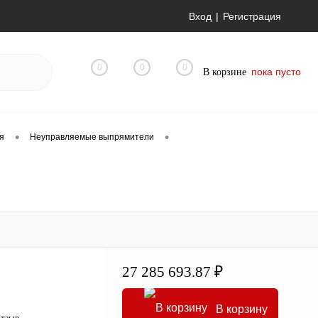
Вход
Регистрация
0
0
0
пока пусто
В корзине
•
•
я
Неуправляемые выпрямители
27 285 693.87 ₽
В корзину
отзыв