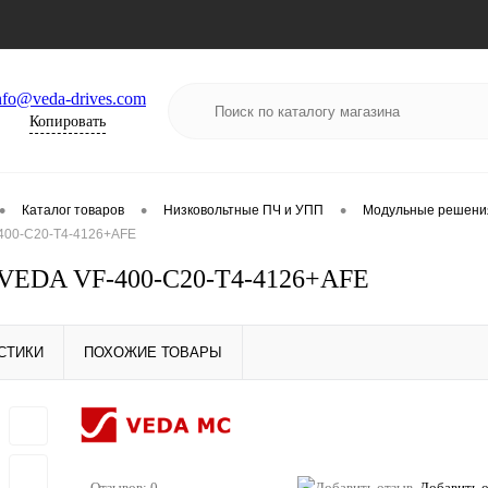
nfo@veda-drives.com
Копировать
•
•
•
Каталог товаров
Низковольтные ПЧ и УПП
Модульные решени
400-C20-T4-4126+AFE
VEDA VF-400-C20-T4-4126+AFE
СТИКИ
ПОХОЖИЕ ТОВАРЫ
Отзывов: 0
Добавить 