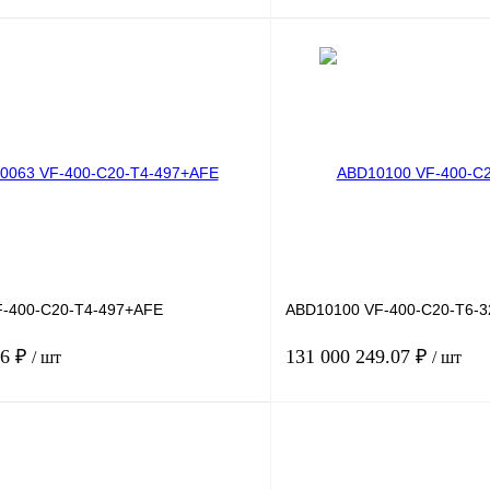
В корзину
лик
Сравнение
Купить в 1 клик
Под заказ
В избранное
-400-C20-T4-497+AFE
ABD10100 VF-400-C20-T6-
66 ₽
131 000 249.07 ₽
/ шт
/ шт
В корзину