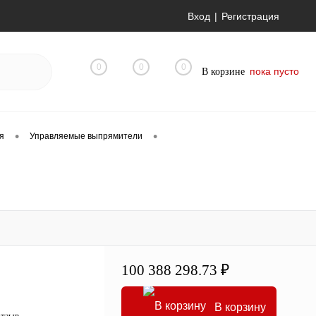
Вход
Регистрация
0
0
0
пока пусто
В корзине
•
•
я
Управляемые выпрямители
100 388 298.73 ₽
В корзину
отзыв