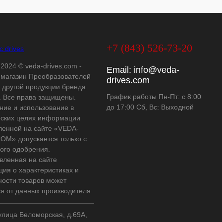
+7 (843) 526-73-20
 2024 © veda-drives.com -
Email:
info@veda-
-магазин Преобразователей
drives.com
и другой продукции бренда
График работы Пн-Пт: с 8:00
 Все права защищены.
до 17:00 Сб, Вс: Выходной
ние и использование в
ских целях информации
ленной на сайте «VEDA-
OM» допускается только с
ого одобрения.
вленная на сайте
ия о характеристиках и
ности товаров может
ся от данных производителя
 улица Беломорская, д.69А,