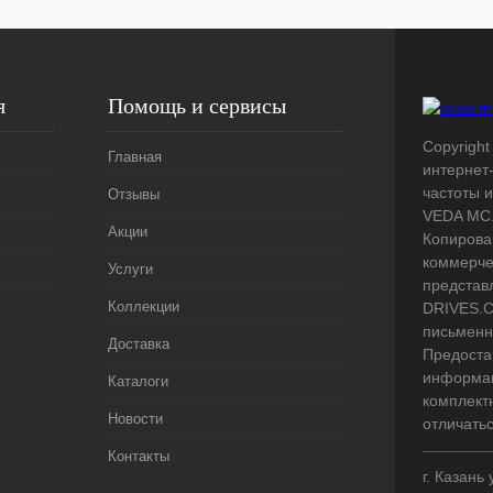
я
Помощь и сервисы
Copyright
Главная
интернет
частоты 
Отзывы
VEDA MC.
Акции
Копирова
коммерче
Услуги
представ
Коллекции
DRIVES.C
письменн
Доставка
Предоста
информац
Каталоги
комплект
Новости
отличать
Контакты
г. Казань