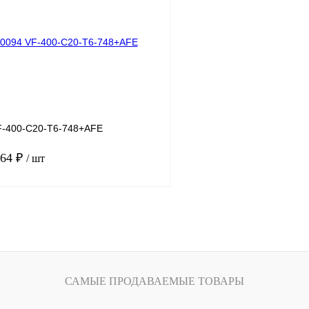
лик
Сравнение
Купить в 1 клик
Под заказ
В избранное
-400-C20-T6-748+AFE
.64 ₽
/ шт
В корзину
лик
Сравнение
Под заказ
САМЫЕ ПРОДАВАЕМЫЕ ТОВАРЫ