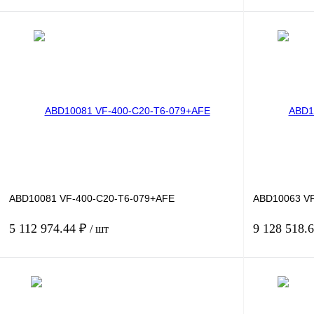
В корзину
Купить в 1 клик
Сравнение
Купить в 1 к
В избранное
Под заказ
В избранное
ABD10081 VF-400-C20-T6-079+AFE
ABD10063 VF
5 112 974.44 ₽
9 128 518.
/ шт
В корзину