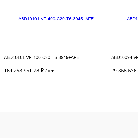
Купить в 1 клик
Сравнение
Купить в 1 к
В избранное
Под заказ
В избранное
ABD10101 VF-400-C20-T6-3945+AFE
ABD10094 VF
164 253 951.78 ₽
29 358 576
/ шт
В корзину
Купить в 1 клик
Сравнение
Купить в 1 к
В избранное
Под заказ
В избранное