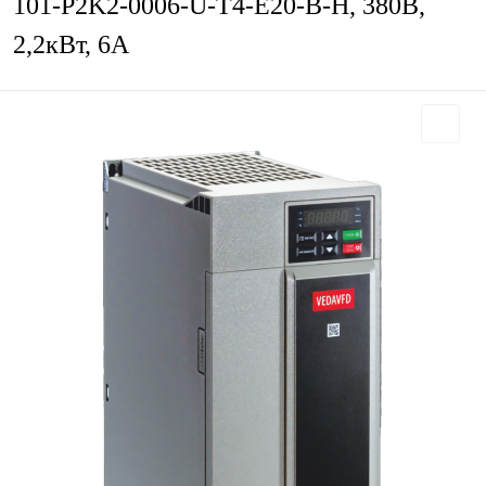
101-P2K2-0006-U-T4-E20-B-H, 380В,
2,2кВт, 6А