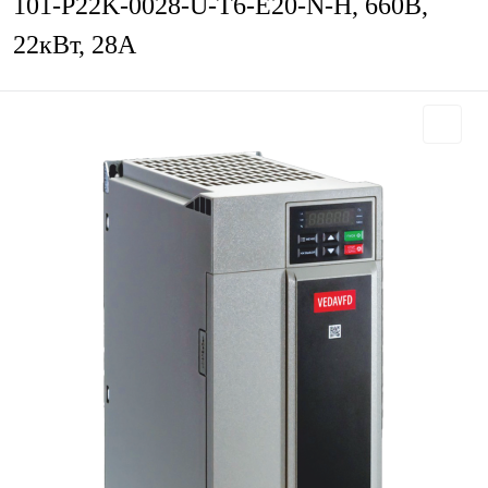
101-P22K-0028-U-T6-E20-N-H, 660В,
22кВт, 28А