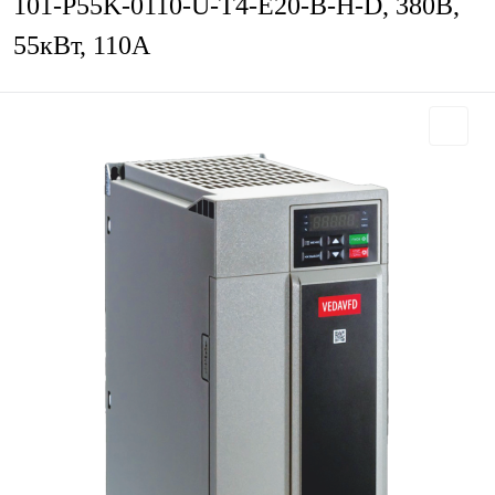
101-P55K-0110-U-T4-E20-B-H-D, 380В,
55кВт, 110А