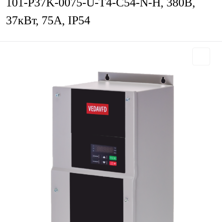
101-P37K-0075-U-T4-C54-N-H, 380В,
37кВт, 75А, IP54