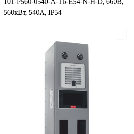
101-P560-0540-A-T6-E54-N-H-D, 660В,
560кВт, 540А, IP54