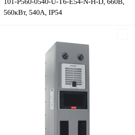
101-P560-0540-U-T6-E54-N-H-D, 660В,
560кВт, 540А, IP54