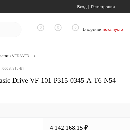
Вход
Регистрация
0
0
0
пока пусто
В корзине
•
астоты VEDA VFD
, 660В, 315кВт
ic Drive VF-101-P315-0345-A-T6-N54-
4 142 168.15 ₽