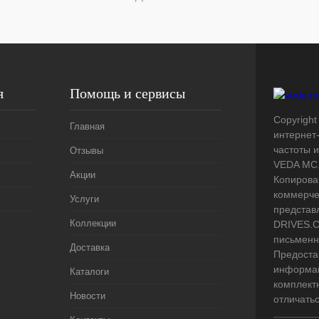
я
Помощь и сервисы
Copyright
Главная
интернет
частоты 
Отзывы
VEDA MC.
Акции
Копирова
коммерче
Услуги
представ
Коллекции
DRIVES.C
письменн
Доставка
Предоста
информац
Каталоги
комплект
Новости
отличать