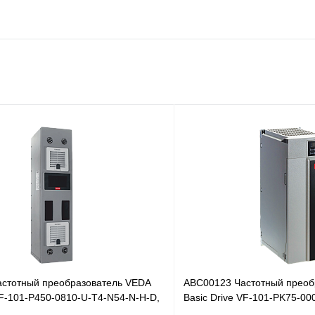
стотный преобразователь VEDA
ABC00123 Частотный преоб
VF-101-P450-0810-U-T4-N54-N-H-D,
Basic Drive VF-101-PK75-00
380В, 0,75кВт, 3А