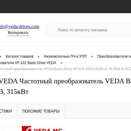
nfo@veda-drives.com
Копировать
•
•
•
Каталог товаров
Низковольтные ПЧ и УПП
Преобразователи ч
•
ователи VF-101 Basic Drive VEDA
отный преобразователь VEDA Basic Drive VF-101-P315-0345-A-T6-N54-N-H-D
EDA Частотный преобразователь VEDA Bas
В, 315кВт
СТИКИ
ПОХОЖИЕ ТОВАРЫ