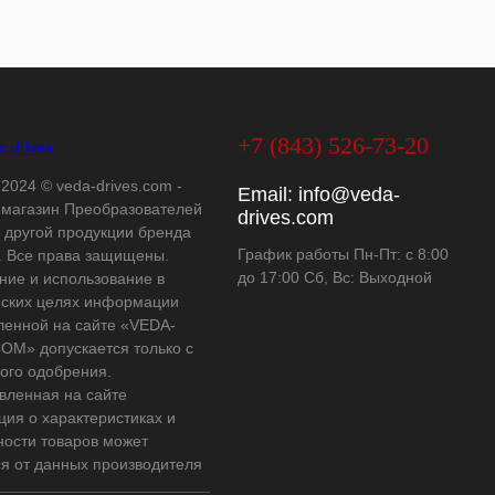
+7 (843) 526-73-20
 2024 © veda-drives.com -
Email:
info@veda-
-магазин Преобразователей
drives.com
и другой продукции бренда
График работы Пн-Пт: с 8:00
 Все права защищены.
до 17:00 Сб, Вс: Выходной
ние и использование в
ских целях информации
ленной на сайте «VEDA-
OM» допускается только с
ого одобрения.
вленная на сайте
ия о характеристиках и
ности товаров может
ся от данных производителя