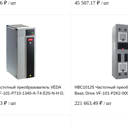
46 ₽
45 507.17 ₽
/ шт
/ шт
В корзину
лик
Сравнение
Купить в 1 клик
Под заказ
В избранное
стотный преобразователь VEDA
HBC10125 Частотный преоб
VF-101-P710-1340-A-T4-E20-N-H-D,
Basic Drive VF-101-P2K2-00
 1
380В, 2,2кВт, 6А,
13 ₽
221 663.49 ₽
/ шт
/ шт
В корзину