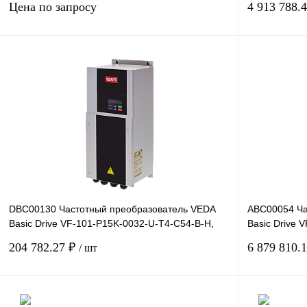
Цена по запросу
4 913 788.
Запросить цену
Купить в 1 клик
Сравнение
Купить в 1 к
В избранное
Под заказ
В избранное
DBC00130 Частотный преобразователь VEDA
ABC00054 Ча
Basic Drive VF-101-P15K-0032-U-T4-C54-B-H,
Basic Drive 
380В, 15кВт, 32А,
380В, 710кВт,
204 782.27 ₽
6 879 810.
/ шт
В корзину