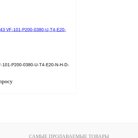
лик
Сравнение
Купить в 1 клик
Под заказ
В избранное
-101-P200-0380-U-T4-E20-N-H-D-
просу
Запросить цену
лик
Сравнение
Под заказ
САМЫЕ ПРОДАВАЕМЫЕ ТОВАРЫ