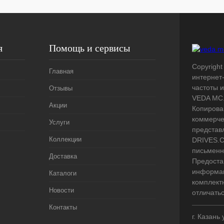
я
Помощь и сервисы
Copyright
Главная
интернет
частоты 
Отзывы
VEDA MC.
Акции
Копирова
коммерче
Услуги
представ
Коллекции
DRIVES.C
письменн
Доставка
Предоста
информац
Каталоги
комплект
Новости
отличать
Контакты
г. Казань