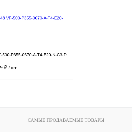
лик
Сравнение
Купить в 1 клик
Под заказ
В избранное
-500-P355-0670-A-T4-E20-N-C3-D
09 ₽
/ шт
В корзину
лик
Сравнение
Под заказ
САМЫЕ ПРОДАВАЕМЫЕ ТОВАРЫ