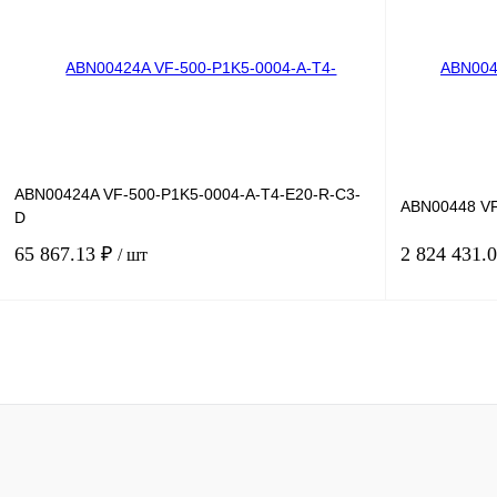
Купить в 1 клик
Сравнение
Купить в 1 к
В избранное
Под заказ
В избранное
ABN00424A VF-500-P1K5-0004-A-T4-E20-R-C3-
ABN00448 VF
D
65 867.13 ₽
2 824 431.
/ шт
В корзину
Купить в 1 клик
Сравнение
Купить в 1 к
В избранное
Под заказ
В избранное