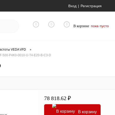
Вход
Регистрация
0
0
0
пока пусто
В корзине
•
астоты VEDA VFD
-500-P4K0-0010-U-T4-E20-B-C3-D
D
78 818.62 ₽
В корзину
отзыв