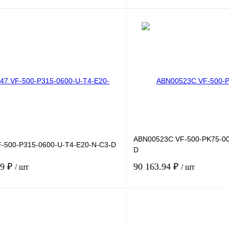
В корзину
лик
Сравнение
Купить в 1 клик
Под заказ
В избранное
ABN00523C VF-500-PK75-00
-500-P315-0600-U-T4-E20-N-C3-D
D
09 ₽
90 163.94 ₽
/ шт
/ шт
В корзину