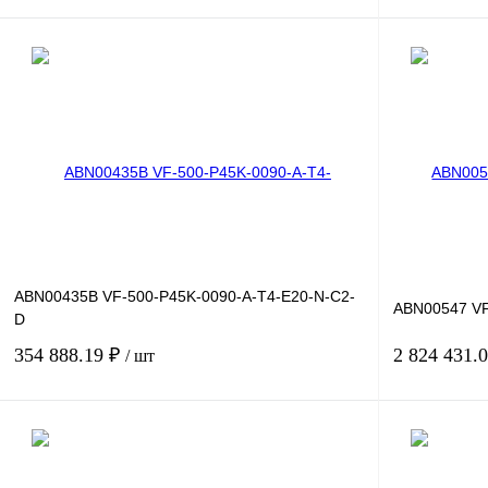
В корзину
Купить в 1 клик
Сравнение
Купить в 1 к
В избранное
Под заказ
В избранное
ABN00435B VF-500-P45K-0090-A-T4-E20-N-C2-
ABN00547 VF
D
354 888.19 ₽
2 824 431.
/ шт
В корзину