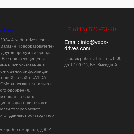
+7 (843) 526-73-20
 2024 © veda-drives.com -
Email:
info@veda-
-магазин Преобразователей
drives.com
и другой продукции бренда
График работы Пн-Пт: с 8:00
 Все права защищены.
до 17:00 Сб, Вс: Выходной
ние и использование в
ских целях информации
ленной на сайте «VEDA-
OM» допускается только с
ого одобрения.
вленная на сайте
ия о характеристиках и
ности товаров может
ся от данных производителя
 улица Беломорская, д.69А,