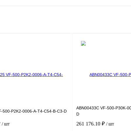
ABN00433C VF-500-P30K-00
-500-P2K2-0006-A-T4-C54-B-C3-D
D
₽
261 176.10 ₽
/ шт
/ шт