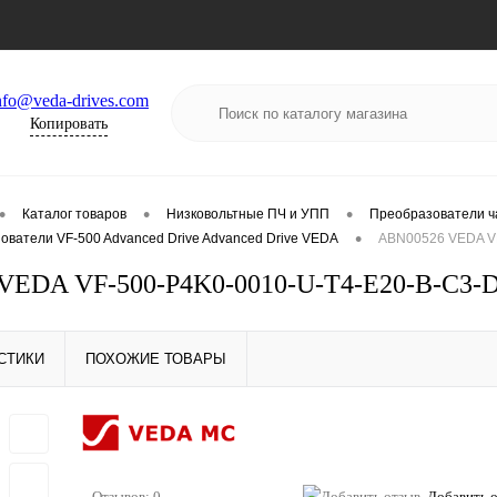
nfo@veda-drives.com
Копировать
•
•
•
Каталог товаров
Низковольтные ПЧ и УПП
Преобразователи ч
•
ователи VF-500 Advanced Drive Advanced Drive VEDA
ABN00526 VEDA VF
VEDA VF-500-P4K0-0010-U-T4-E20-B-C3-
СТИКИ
ПОХОЖИЕ ТОВАРЫ
Отзывов: 0
Добавить 