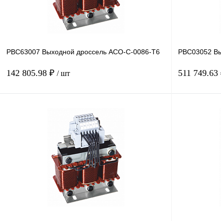
PBC63007 Выходной дроссель ACO-C-0086-T6
PBC03052 Вы
142 805.98 ₽
511 749.63
/ шт
В корзину
Купить в 1 клик
Сравнение
Купить в 1 к
В избранное
Под заказ
В избранное