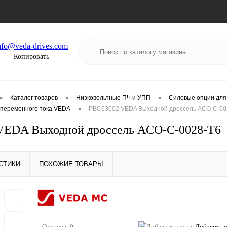
nfo@veda-drives.com
Копировать
•
•
•
Каталог товаров
Низковольтные ПЧ и УПП
Силовые опции для
•
переменного тока VEDA
PBC63002 VEDA Выходной дроссель ACO-C-00
VEDA Выходной дроссель ACO-C-0028-T6
СТИКИ
ПОХОЖИЕ ТОВАРЫ
Отзывов: 0
Добавить 