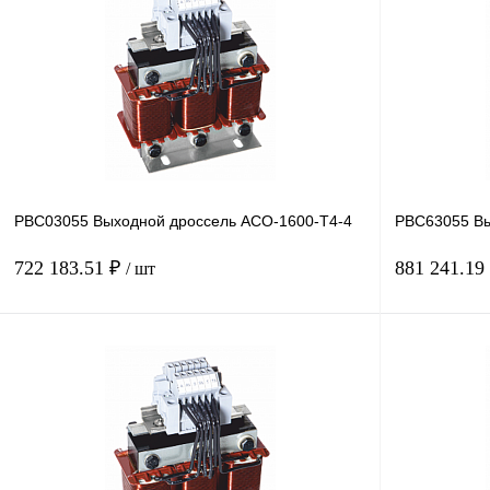
PBC03055 Выходной дроссель ACO-1600-T4-4
PBC63055 Вы
722 183.51 ₽
881 241.19
/ шт
В корзину
Купить в 1 клик
Сравнение
Купить в 1 к
В избранное
Под заказ
В избранное