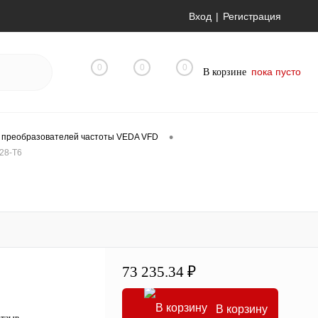
Вход
Регистрация
0
0
0
пока пусто
В корзине
•
 преобразователей частоты VEDA VFD
28-T6
73 235.34 ₽
В корзину
отзыв