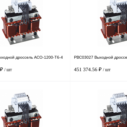
ходной дроссель ACO-1200-T6-4
PBC03027 Выходной дроссе
 ₽
451 374.56 ₽
/ шт
/ шт
В корзину
лик
Сравнение
Купить в 1 клик
Под заказ
В избранное