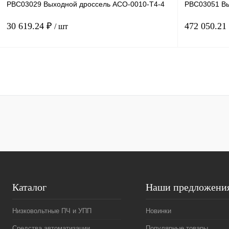
PBC03029 Выходной дроссель ACO-0010-T4-4
PBC03051 Вы
30 619.24 ₽
472 050.21
/ шт
В корзину
Купить в 1 клик
Сравнение
Купить в 1 к
В избранное
Под заказ
В избранное
Каталог
Наши предложени
Низковольтные ПЧ и УПП
Новинки
Средства автоматизации
Популярные товары