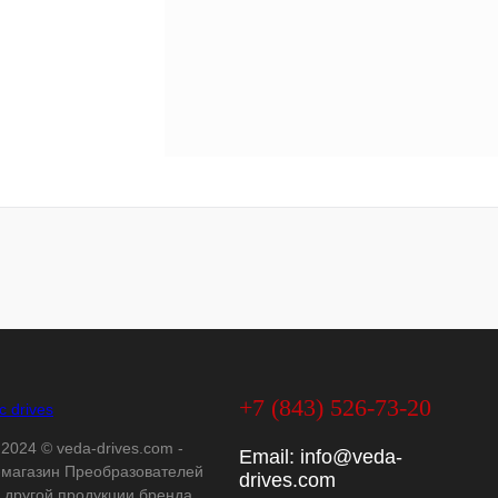
+7 (843) 526-73-20
 2024 © veda-drives.com -
Email:
info@veda-
-магазин Преобразователей
drives.com
и другой продукции бренда