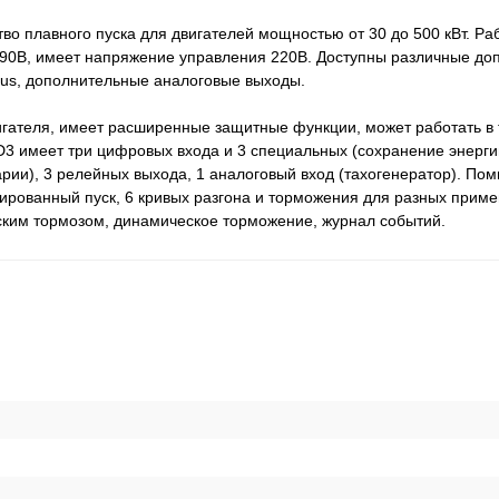
о плавного пуска для двигателей мощностью от 30 до 500 кВт. Раб
90В, имеет напряжение управления 220В. Доступны различные до
bus, дополнительные аналоговые выходы.
игателя, имеет расширенные защитные функции, может работать в
3 имеет три цифровых входа и 3 специальных (сохранение энергии
рии), 3 релейных выхода, 1 аналоговый вход (тахогенератор). По
рованный пуск, 6 кривых разгона и торможения для разных приме
ским тормозом, динамическое торможение, журнал событий.