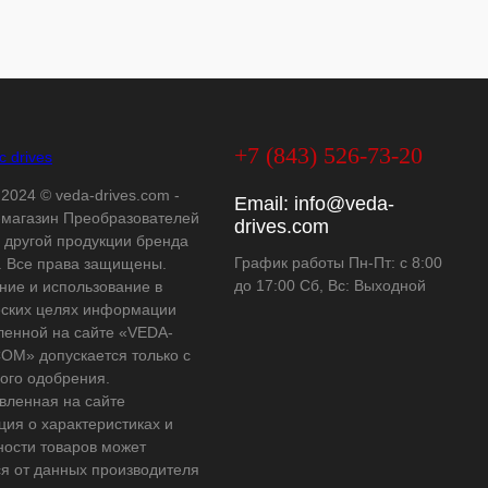
+7 (843) 526-73-20
 2024 © veda-drives.com -
Email:
info@veda-
-магазин Преобразователей
drives.com
и другой продукции бренда
График работы Пн-Пт: с 8:00
 Все права защищены.
до 17:00 Сб, Вс: Выходной
ние и использование в
ских целях информации
ленной на сайте «VEDA-
OM» допускается только с
ого одобрения.
вленная на сайте
ия о характеристиках и
ности товаров может
ся от данных производителя