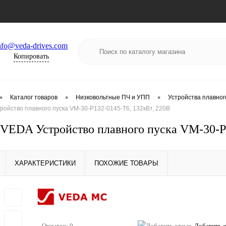
nfo@veda-drives.com
Копировать
•
•
•
Каталог товаров
Низковольтные ПЧ и УПП
Устройства плавног
ойство плавного пуска VM-30-P132-0145-T6, 132кВт, 220В
EDA Устройство плавного пуска VM-30-P1
ХАРАКТЕРИСТИКИ
ПОХОЖИЕ ТОВАРЫ
Отзывов: 0
Добавить 