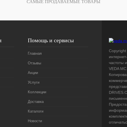
САМЫЕ ПРОДАВАЕМЫЕ ТОВАРЫ
я
Помощь и сервисы
Copyright
Главная
интернет
частоты 
Отзывы
VEDA MC.
Акции
Копирова
коммерче
Услуги
представ
Коллекции
DRIVES.C
письменн
Доставка
Предоста
информац
Каталоги
комплект
Новости
отличать