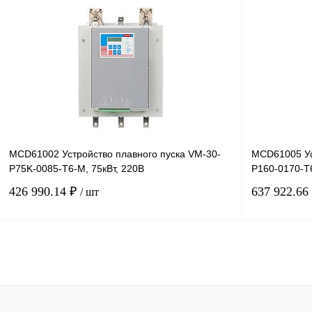
В корзину
Купить в 1 клик
Сравнение
Купить в 1 к
В избранное
Под заказ
В избранное
MCD61002 Устройство плавного пуска VM-30-
MCD61005 Ус
P75K-0085-T6-M, 75кВт, 220В
P160-0170-T6
426 990.14 ₽
637 922.66
/ шт
В корзину
Купить в 1 клик
Сравнение
Купить в 1 к
В избранное
Под заказ
В избранное