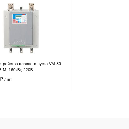
В корзину
лик
Сравнение
Купить в 1 клик
Под заказ
В избранное
тройство плавного пуска VM-30-
-M, 160кВт, 220В
 ₽
/ шт
В корзину
лик
Сравнение
Под заказ