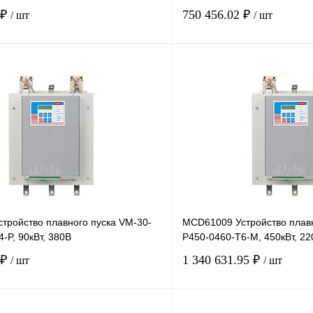
 ₽
750 456.02 ₽
/ шт
/ шт
В корзину
лик
Сравнение
Купить в 1 клик
Под заказ
В избранное
тройство плавного пуска VM-30-
MCD61009 Устройство плавн
-P, 90кВт, 380В
P450-0460-T6-M, 450кВт, 22
 ₽
1 340 631.95 ₽
/ шт
/ шт