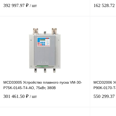
392 997.97 ₽
162 528.72
/ шт
В корзину
Купить в 1 клик
Сравнение
Купить в 1 к
В избранное
Под заказ
В избранное
MCD33005 Устройство плавного пуска VM-30-
MCD32006 Ус
P75K-0145-T4-AO, 75кВт, 380В
P90K-0170-T4
301 461.50 ₽
550 299.37
/ шт