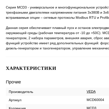
Серия MCD3 - универсальное и многофункциональное устройств
трехфазными двигателями напряжением питания 3х380В и 3х6
встраиваемые опции – сетевые протоколы Modbus RTU и Profi
Данная серия обеспечивает плавный пуск и останов электродв
окружающей среды (рабочая температура от -10 до +50С). MCD
генератором, 2 набора параметров, внешняя авария, сброс ава
функций устройство имеет ряд дополнительных функций: форси
дизель-генератором и тахогенератором, управление механиче
ХАРАКТЕРИСТИКИ
Прочие
VEDA
Производитель
MCD60004
Артикул
MCD3
Коллекция