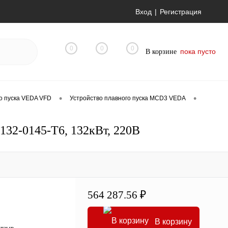
Вход
Регистрация
0
0
0
пока пусто
В корзине
•
•
о пуска VEDA VFD
Устройство плавного пуска MCD3 VEDA
32-0145-T6, 132кВт, 220В
564 287.56 ₽
В корзину
отзыв