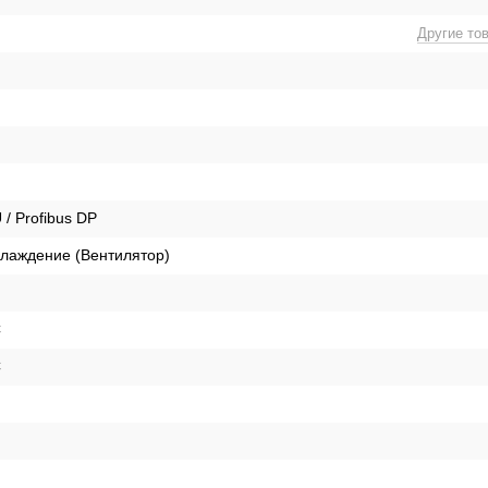
Другие то
 Profibus DP
лаждение (Вентилятор)
C
C