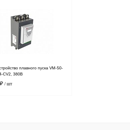
В корзину
лик
Сравнение
Купить в 1 клик
Под заказ
В избранное
тройство плавного пуска VM-50-
4-CV2, 380В
 ₽
/ шт
В корзину
лик
Сравнение