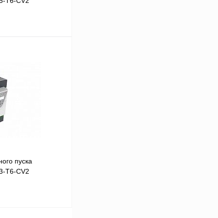
5-T6-CV2
В корзину
Сравнение
Под заказ
ого пуска
3-T6-CV2