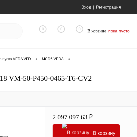
Вход
Регистрация
0
0
0
пока пусто
В корзине
•
•
о пуска VEDA VFD
MCD5 VEDA
18 VM-50-P450-0465-T6-CV2
2 097 097.63 ₽
В корзину
отзыв