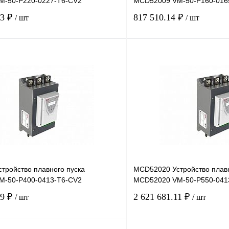
M-50-P220-0227-T6-CV2
MCD52009 VM-50-P160-016
73 ₽
817 510.14 ₽
/ шт
/ шт
В корзину
лик
Сравнение
Купить в 1 клик
Под заказ
В избранное
тройство плавного пуска
MCD52020 Устройство плавн
M-50-P400-0413-T6-CV2
MCD52020 VM-50-P550-041
39 ₽
2 621 681.11 ₽
/ шт
/ шт