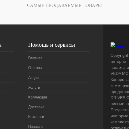
Под заказ
САМЫЕ ПРОДАВАЕМЫЕ ТОВАРЫ
я
Помощь и сервисы
Copyright
Главная
интернет
частоты 
Отзывы
VEDA MC.
Акции
Копирова
коммерче
Услуги
представ
Коллекции
DRIVES.C
письменн
Доставка
Предоста
информац
Каталоги
комплект
Новости
отличать