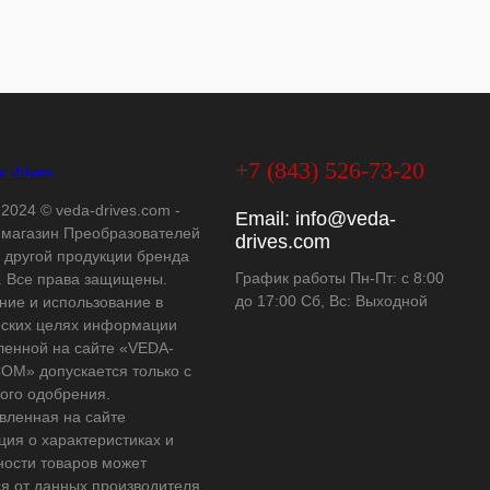
+7 (843) 526-73-20
 2024 © veda-drives.com -
Email:
info@veda-
-магазин Преобразователей
drives.com
и другой продукции бренда
График работы Пн-Пт: с 8:00
 Все права защищены.
до 17:00 Сб, Вс: Выходной
ние и использование в
ских целях информации
ленной на сайте «VEDA-
OM» допускается только с
ого одобрения.
вленная на сайте
ия о характеристиках и
ности товаров может
ся от данных производителя