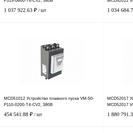
P315-0600-T4-CV2, 380В
MCD52012 V
1 037 922.63 ₽
1 034 684.
/ шт
В корзину
Купить в 1 клик
Сравнение
Купить в 1 к
В избранное
Под заказ
В избранное
MCD51012 Устройство плавного пуска VM-50-
MCD52017 Ус
P110-0200-T4-CV2, 380В
MCD52017 V
454 541.88 ₽
1 880 791.
/ шт