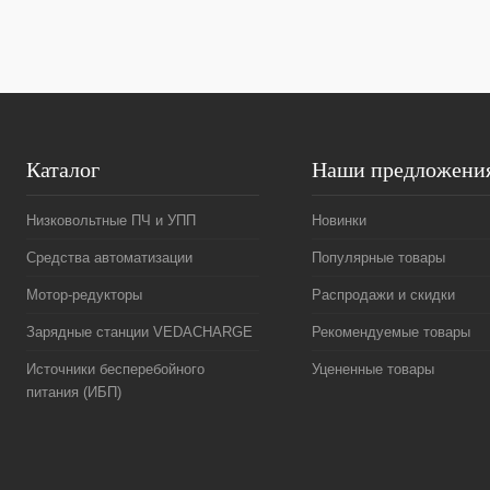
В избранное
Под заказ
В избранное
Каталог
Наши предложени
Низковольтные ПЧ и УПП
Новинки
Средства автоматизации
Популярные товары
Мотор-редукторы
Распродажи и скидки
Зарядные станции VEDACHARGE
Рекомендуемые товары
Источники бесперебойного
Уцененные товары
питания (ИБП)