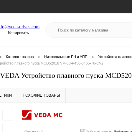
nfo@veda-drives.com
Копировать
•
•
•
Каталог товаров
Низковольтные ПЧ и УПП
Устройства плавног
ойство плавного пуска MCD52018 VM-50-P450-0465-T6-CV2
VEDA Устройство плавного пуска MCD520
СТИКИ
ПОХОЖИЕ ТОВАРЫ
Отзывов: 0
Добавить 