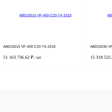
Купить в 1 клик
Сравнение
Купить в 1 к
В избранное
Под заказ
В избранное
ABD10015 VF-400-C20-T4-3318
ABD10030 VF
51 163 736.62 ₽
15 318 525
/ шт
В корзину
Купить в 1 клик
Сравнение
Купить в 1 к
В избранное
Под заказ
В избранное