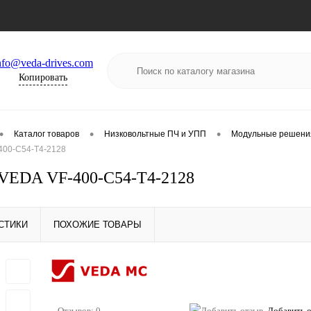
nfo@veda-drives.com
Копировать
•
•
•
Каталог товаров
Низковольтные ПЧ и УПП
Модульные решени
400-C54-T4-2128
VEDA VF-400-C54-T4-2128
СТИКИ
ПОХОЖИЕ ТОВАРЫ
Отзывов: 0
Добавить 