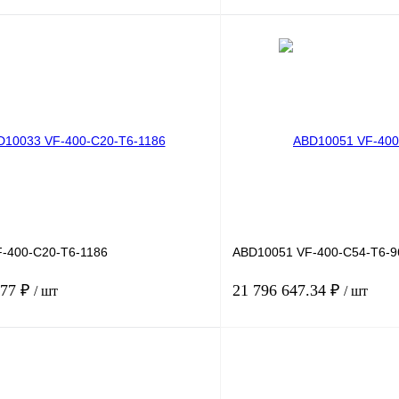
В корзину
лик
Сравнение
Купить в 1 клик
Под заказ
В избранное
-400-C20-T6-1186
ABD10051 VF-400-C54-T6-9
.77 ₽
21 796 647.34 ₽
/ шт
/ шт
В корзину