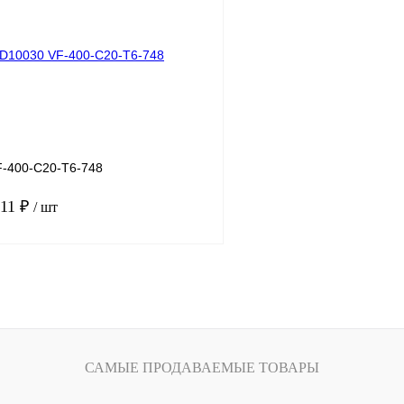
лик
Сравнение
Купить в 1 клик
Под заказ
В избранное
-400-C20-T6-748
.11 ₽
/ шт
В корзину
лик
Сравнение
Под заказ
САМЫЕ ПРОДАВАЕМЫЕ ТОВАРЫ