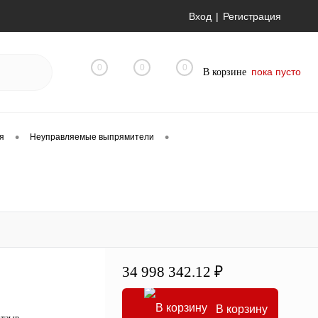
Вход
Регистрация
0
0
0
пока пусто
В корзине
•
•
я
Неуправляемые выпрямители
34 998 342.12 ₽
В корзину
отзыв