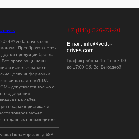
+7 (843) 526-73-20
 2024 © veda-drives.com -
Email:
info@veda-
-магазин Преобразователей
drives.com
и другой продукции бренда
График работы Пн-Пт: с 8:00
 Все права защищены.
до 17:00 Сб, Вс: Выходной
ние и использование в
ских целях информации
ленной на сайте «VEDA-
OM» допускается только с
ого одобрения.
вленная на сайте
ия о характеристиках и
ности товаров может
ся от данных производителя
 улица Беломорская, д.69А,