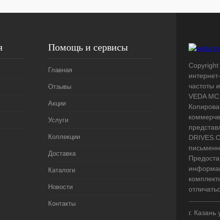
я
Помощь и сервисы
Copyright
Главная
интернет
частоты 
Отзывы
VEDA MC.
Акции
Копирова
коммерче
Услуги
представ
Коллекции
DRIVES.C
письменн
Доставка
Предоста
информац
Каталоги
комплект
Новости
отличать
Контакты
г. Казань