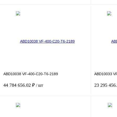
В корзину
Купить в 1 клик
Сравнение
Купить в 1 к
В избранное
Под заказ
В избранное
ABD10038 VF-400-C20-T6-2189
ABD10033 VF
44 784 656.02 ₽
23 295 456
/ шт
В корзину