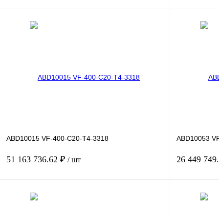
В корзину
Купить в 1 клик
Сравнение
Купить в 1 к
В избранное
Под заказ
В избранное
ABD10015 VF-400-C20-T4-3318
ABD10053 VF
51 163 736.62 ₽
26 449 749
/ шт
В корзину