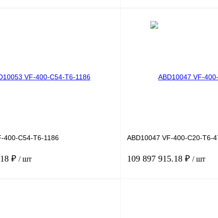
В корзину
лик
Сравнение
Купить в 1 клик
Под заказ
В избранное
-400-C54-T6-1186
ABD10047 VF-400-C20-T6-4
.18 ₽
109 897 915.18 ₽
/ шт
/ шт
В корзину