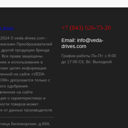
+7 (843) 526-73-20
 2024 © veda-drives.com -
Email:
info@veda-
-магазин Преобразователей
drives.com
и другой продукции бренда
График работы Пн-Пт: с 8:00
 Все права защищены.
до 17:00 Сб, Вс: Выходной
ние и использование в
ских целях информации
ленной на сайте «VEDA-
OM» допускается только с
ого одобрения.
вленная на сайте
ия о характеристиках и
ности товаров может
ся от данных производителя
 улица Беломорская, д.69А,