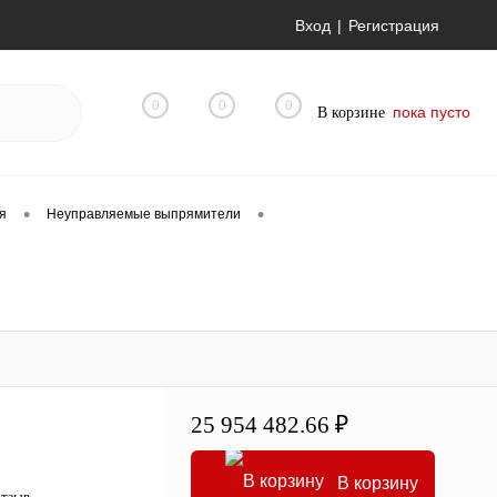
Вход
Регистрация
0
0
0
пока пусто
В корзине
•
•
я
Неуправляемые выпрямители
25 954 482.66 ₽
В корзину
отзыв