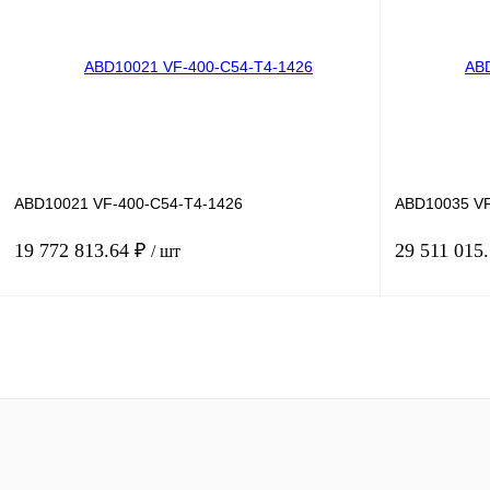
Купить в 1 клик
Сравнение
Купить в 1 к
В избранное
Под заказ
В избранное
ABD10021 VF-400-C54-T4-1426
ABD10035 VF
19 772 813.64 ₽
29 511 015
/ шт
В корзину
Купить в 1 клик
Сравнение
Купить в 1 к
В избранное
Под заказ
В избранное