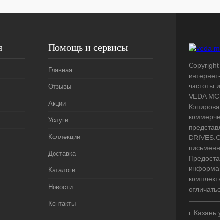
я
Помощь и сервисы
Copyright
Главная
интернет
частоты 
Отзывы
VEDA MC.
Акции
Копирова
коммерче
Услуги
представ
Коллекции
DRIVES.C
письменн
Доставка
Предоста
информац
Каталоги
комплект
Новости
отличать
Контакты
г. Казань