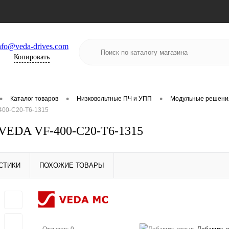
nfo@veda-drives.com
Копировать
•
•
•
Каталог товаров
Низковольтные ПЧ и УПП
Модульные решени
400-C20-T6-1315
VEDA VF-400-C20-T6-1315
СТИКИ
ПОХОЖИЕ ТОВАРЫ
Отзывов: 0
Добавить 