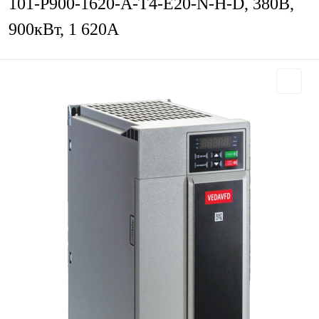
101-P900-1620-A-T4-E20-N-H-D, 380В,
900кВт, 1 620А