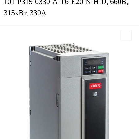
101-P315-0330-A-T6-E20-N-H-D, 660В,
315кВт, 330А