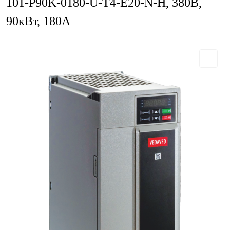
101-P90K-0180-U-T4-E20-N-H, 380В,
90кВт, 180А