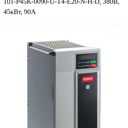
101-P45K-0090-U-T4-E20-N-H-D, 380В,
45кВт, 90А