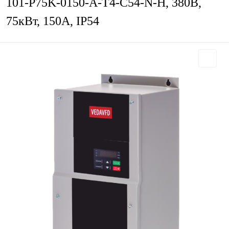
101-P75K-0150-A-T4-C54-N-H, 380В,
75кВт, 150А, IP54