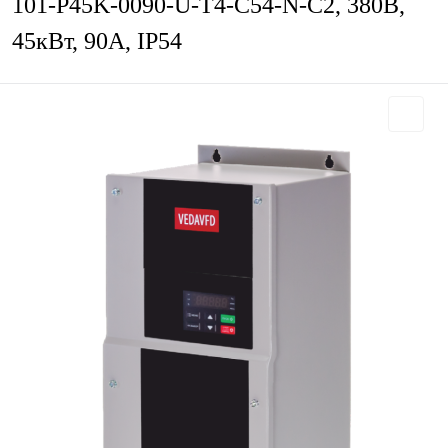
101-P45K-0090-U-T4-C54-N-С2, 380В,
45кВт, 90А, IP54