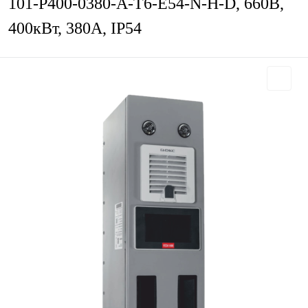
101-P400-0380-A-T6-E54-N-H-D, 660В,
400кВт, 380А, IP54