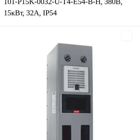
101-P15K-0032-U-T4-E54-B-H, 380В,
15кВт, 32А, IP54