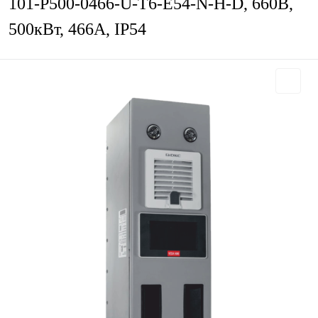
101-P500-0466-U-T6-E54-N-H-D, 660В,
500кВт, 466А, IP54