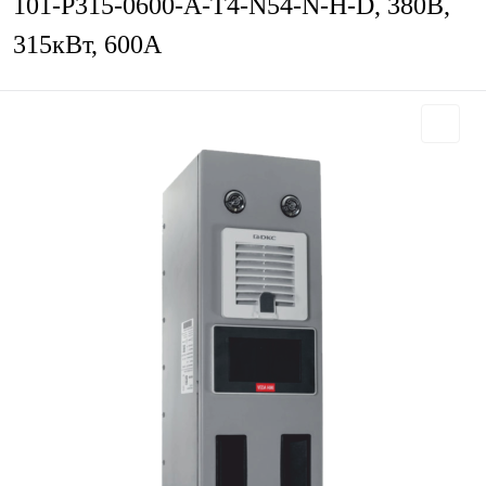
101-P315-0600-A-T4-N54-N-H-D, 380В,
315кВт, 600А