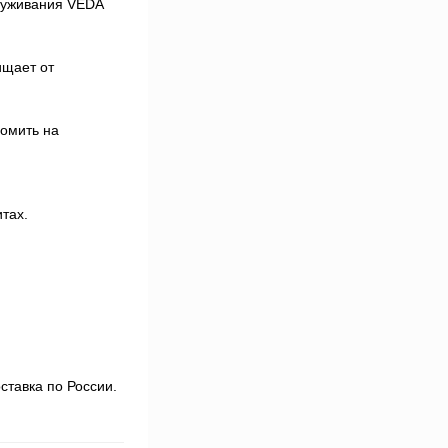
луживания VEDA
ищает от
номить на
тах.
ставка по России.