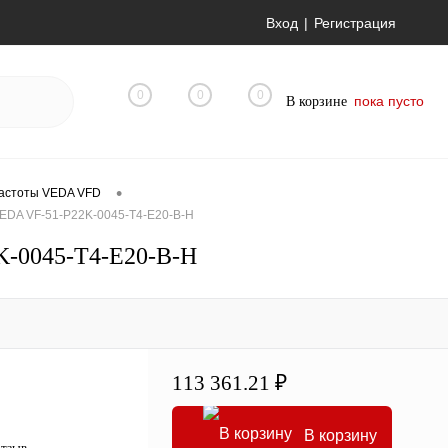
Вход
Регистрация
0
0
0
пока пусто
В корзине
•
астоты VEDA VFD
EDA VF-51-P22K-0045-T4-E20-B-H
K-0045-T4-E20-B-H
113 361.21 ₽
В корзину
отзыв