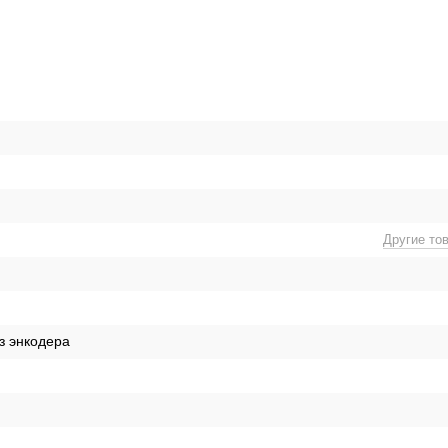
Другие то
з энкодера