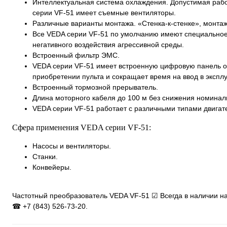
Интеллектуальная система охлаждения. Допустимая раб
cерии VF-51 имеет съемные вентиляторы.
Различные варианты монтажа. «Стенка-к-стенке», монтаж
Все VEDA cерии VF-51 по умолчанию имеют специальное 
негативного воздействия агрессивной среды.
Встроенный фильтр ЭМС.
VEDA cерии VF-51 имеет встроенную цифровую панель оп
приобретении пульта и сокращает время на ввод в экспл
Встроенный тормозной прерыватель.
Длина моторного кабеля до 100 м без снижения номинал
VEDA cерии VF-51 работает с различными типами двигате
Сфера применения VEDA cерии VF-51:
Насосы и вентиляторы.
Станки.
Конвейеры.
Частотный преобразователь VEDA VF-51 ☑ Всегда в наличии на
☎ +7 (843) 526-73-20.