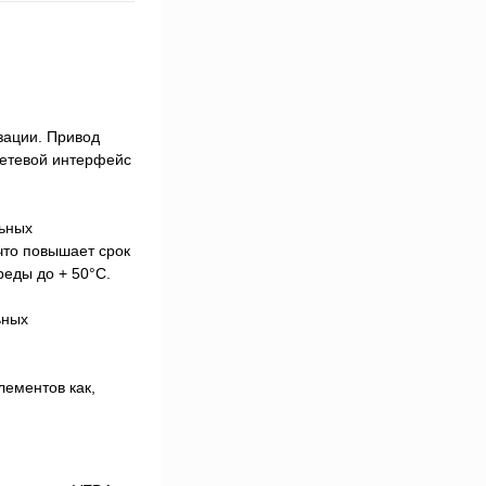
зации. Привод
сетевой интерфейс
льных
что повышает срок
еды до + 50°С.
ьных
лементов как,