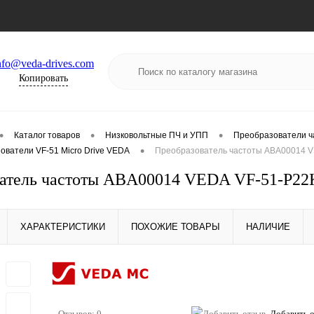
nfo@veda-drives.com
Копировать
•
•
•
Каталог товаров
Низковольтные ПЧ и УПП
Преобразователи ч
•
ователи VF-51 Micro Drive VEDA
Преобразователь частоты ABA00014 V
атель частоты ABA00014 VEDA VF-51-P22
ХАРАКТЕРИСТИКИ
ПОХОЖИЕ ТОВАРЫ
НАЛИЧИЕ
Отзывов: 0
Добавить 