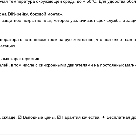
очая температура окружающей среды до + 50°С. Для удобства обс
 на DIN-рейку, боковой монтаж.
защитное покрытие плат, которое увеличивает срок службы и защ
ератора с потенциометром на русском языке, что позволяет сэко
уатацию.
ьных характеристик.
лей, в том числе с синхронными двигателями на постоянных магни
 складе. ☑ Выгодные цены. ☑ Гарантия качества. ✈ Бесплатная до