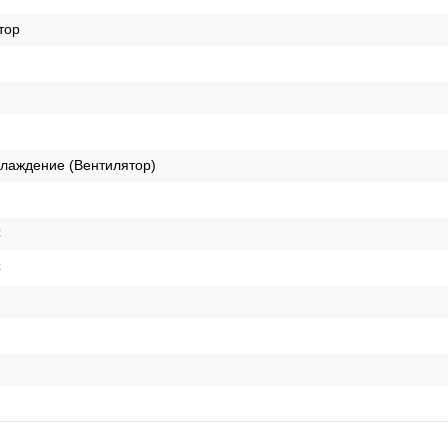
тор
лаждение (Вентилятор)
C
C