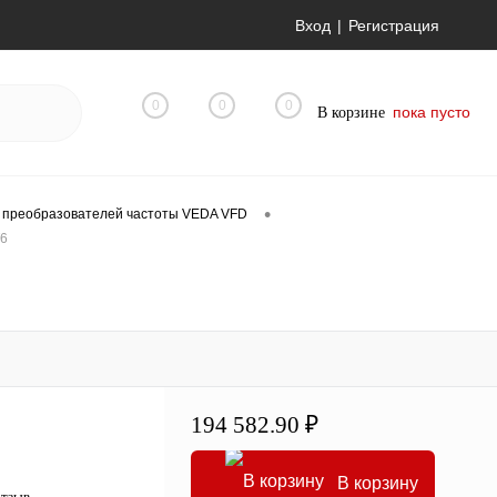
Вход
Регистрация
0
0
0
пока пусто
В корзине
•
 преобразователей частоты VEDA VFD
T6
194 582.90 ₽
В корзину
отзыв