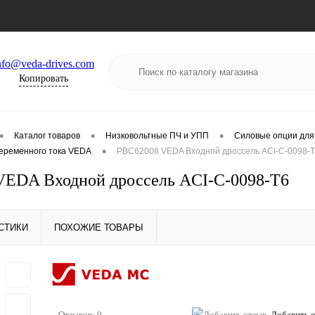
nfo@veda-drives.com
Копировать
•
•
•
Каталог товаров
Низковольтные ПЧ и УПП
Силовые опции для
•
еременного тока VEDA
PBC62008 VEDA Входной дроссель ACI-C-0098-
VEDA Входной дроссель ACI-C-0098-T6
СТИКИ
ПОХОЖИЕ ТОВАРЫ
Отзывов: 0
Добавить 