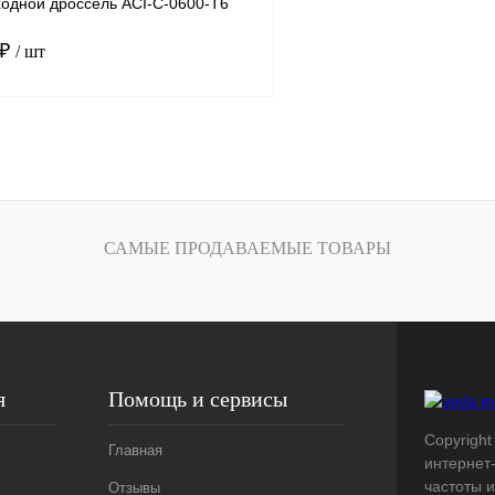
одной дроссель ACI-C-0600-T6
 ₽
/ шт
В корзину
лик
Сравнение
Под заказ
САМЫЕ ПРОДАВАЕМЫЕ ТОВАРЫ
я
Помощь и сервисы
Copyright
Главная
интернет
частоты 
Отзывы