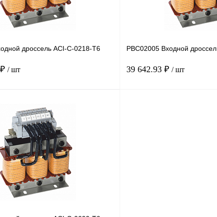
одной дроссель ACI-C-0218-T6
PBC02005 Входной дроссел
 ₽
39 642.93 ₽
/ шт
/ шт
В корзину
лик
Сравнение
Купить в 1 клик
Под заказ
В избранное