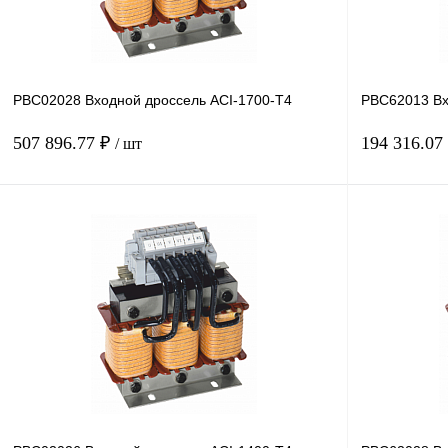
PBC02028 Входной дроссель ACI-1700-T4
PBC62013 Вх
507 896.77 ₽
194 316.07
/ шт
В корзину
Купить в 1 клик
Сравнение
Купить в 1 к
В избранное
Под заказ
В избранное