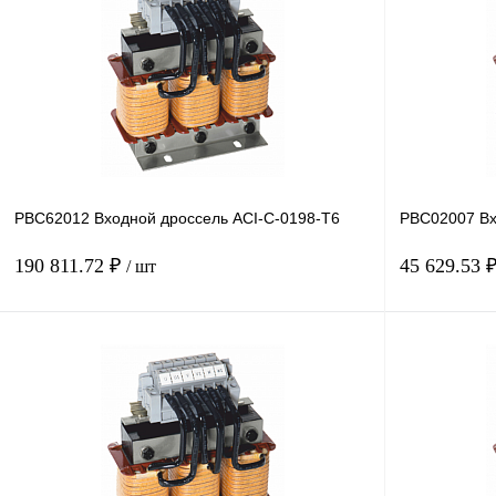
PBC62012 Входной дроссель ACI-C-0198-T6
PBC02007 Вх
190 811.72 ₽
45 629.53 
/ шт
В корзину
Купить в 1 клик
Сравнение
Купить в 1 к
В избранное
Под заказ
В избранное