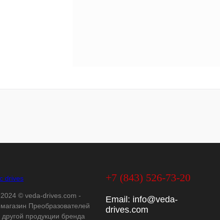
+7 (843) 526-73-20
 2024 © veda-drives.com -
Email:
info@veda-
-магазин Преобразователей
drives.com
и другой продукции бренда