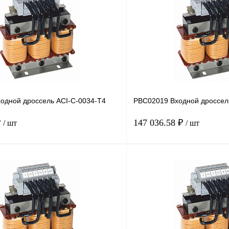
одной дроссель ACI-C-0034-T4
PBC02019 Входной дроссел
₽
147 036.58 ₽
/ шт
/ шт
В корзину
лик
Сравнение
Купить в 1 клик
Под заказ
В избранное