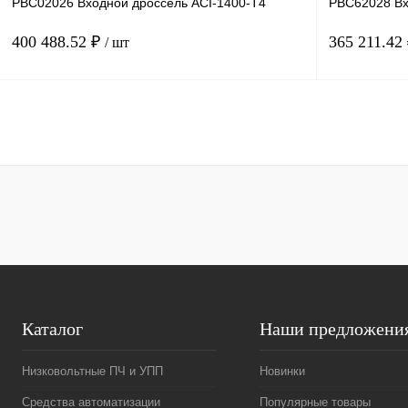
PBC02026 Входной дроссель ACI-1400-T4
PBC62028 Вх
400 488.52 ₽
365 211.42
/ шт
В корзину
Купить в 1 клик
Сравнение
Купить в 1 к
В избранное
Под заказ
В избранное
Каталог
Наши предложени
Низковольтные ПЧ и УПП
Новинки
Средства автоматизации
Популярные товары