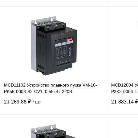
В корзину
Купить в 1 клик
Сравнение
Купить в 1 к
В избранное
Под заказ
В избранное
MCD11102 Устройство плавного пуска VM-10-
MCD12004 Ус
PK55-0003-S2-CV1, 0,55кВт, 220В
P2K2-0004-T4
21 269.88 ₽
21 883.14 
/ шт
В корзину