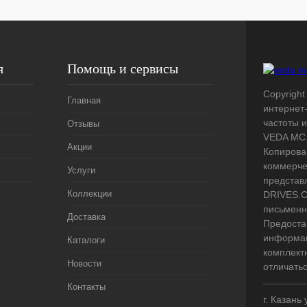
я
Помощь и сервисы
Copyright
Главная
интернет
частоты 
Отзывы
VEDA MC.
Акции
Копирова
коммерче
Услуги
представ
Коллекции
DRIVES.C
письменн
Доставка
Предоста
информац
Каталоги
комплект
Новости
отличать
Контакты
г. Казань