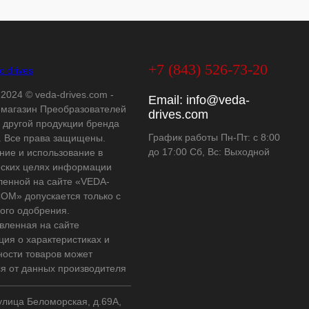
+7 (843) 526-73-20
 2024 © veda-drives.com -
Email:
info@veda-
-магазин Преобразователей
drives.com
и другой продукции бренда
График работы Пн-Пт: с 8:00
 Все права защищены.
до 17:00 Сб, Вс: Выходной
ние и использование в
ских целях информации
ленной на сайте «VEDA-
OM» допускается только с
ого одобрения.
вленная на сайте
ия о характеристиках и
ности товаров может
ся от данных производителя
 улица Беломорская, д.69А,