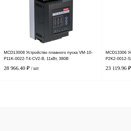
Купить в 1 клик
Сравнение
Купить в 1 к
В избранное
Под заказ
В избранное
MCD13008 Устройство плавного пуска VM-10-
MCD13306 Ус
P11K-0022-T4-CV2-B, 11кВт, 380В
P2K2-0012-S2
28 966.40 ₽
23 119.96 
/ шт
В корзину
Купить в 1 клик
Сравнение
Купить в 1 к
В избранное
Под заказ
В избранное