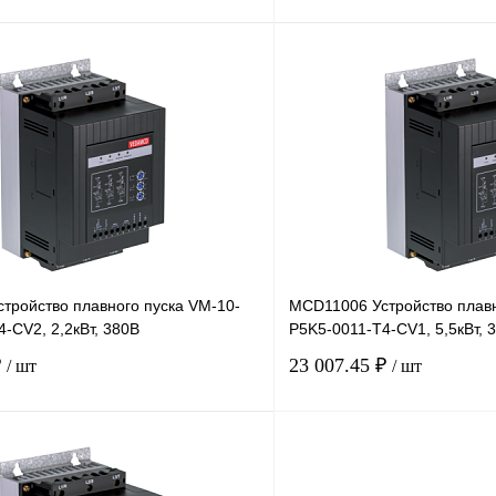
В корзину
лик
Сравнение
Купить в 1 клик
Под заказ
В избранное
тройство плавного пуска VM-10-
MCD11006 Устройство плавн
-CV2, 2,2кВт, 380В
P5K5-0011-T4-CV1, 5,5кВт, 
₽
23 007.45 ₽
/ шт
/ шт
В корзину