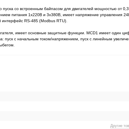
 пуска со встроенным байпасом для двигателей мощностью от 0,37
нием питания 1х220В и 3х380В, имеет напряжение управления 24В
 интерфейс RS-485 (Modbus RTU).
вигателя, имеет основные защитные функции. MCD1 имеет один циф
а: пуск с начальным током/напряжением, пуск с линейным увелич
ыбегом.
Другие то