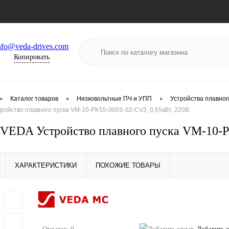
nfo@veda-drives.com
Копировать
•
•
•
Каталог товаров
Низковольтные ПЧ и УПП
Устройства плавног
ойство плавного пуска VM-10-PK55-0003-S2-CV2, 0,55кВт, 220В
EDA Устройство плавного пуска VM-10-PK
ХАРАКТЕРИСТИКИ
ПОХОЖИЕ ТОВАРЫ
Отзывов: 0
Добавить 