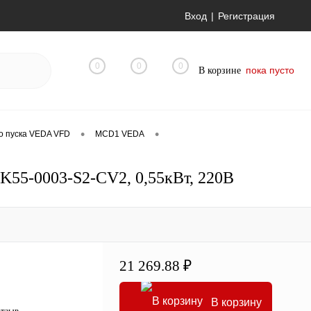
Вход
Регистрация
0
0
0
пока пусто
В корзине
•
•
о пуска VEDA VFD
MCD1 VEDA
55-0003-S2-CV2, 0,55кВт, 220В
21 269.88 ₽
В корзину
отзыв