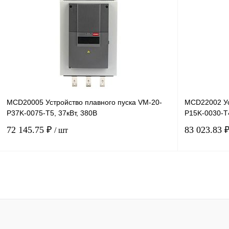
Купить в 1 клик
Сравнение
Купить в 1 к
В избранное
Под заказ
В избранное
MCD20005 Устройство плавного пуска VM-20-
MCD22002 Ус
P37K-0075-T5, 37кВт, 380В
P15K-0030-T4
72 145.75 ₽
83 023.83 
/ шт
В корзину
Купить в 1 клик
Сравнение
Купить в 1 к
В избранное
Под заказ
В избранное