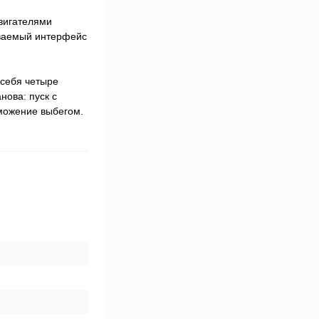
двигателями
иваемый интерфейс
 себя четыре
нова: пуск с
можение выбегом.