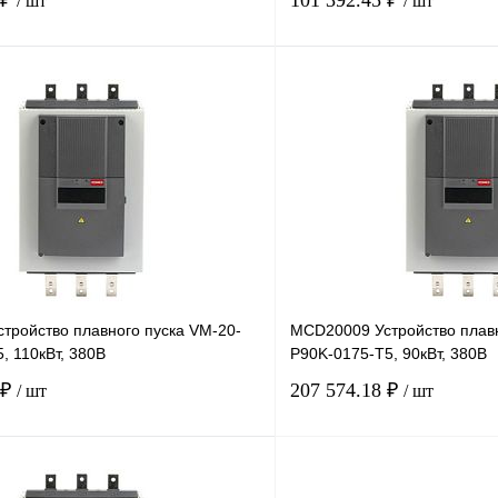
 ₽
101 392.45 ₽
/ шт
/ шт
В корзину
лик
Сравнение
Купить в 1 клик
Под заказ
В избранное
тройство плавного пуска VM-20-
MCD20009 Устройство плавн
, 110кВт, 380В
P90K-0175-T5, 90кВт, 380В
 ₽
207 574.18 ₽
/ шт
/ шт
В корзину