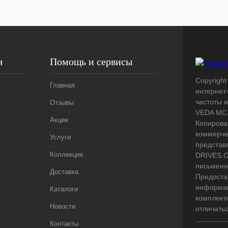
я
Помощь и сервисы
Copyright
Главная
интернет
частоты 
Отзывы
VEDA MC.
Акции
Копирова
коммерче
Услуги
представ
Коллекции
DRIVES.C
письменн
Доставка
Предоста
информац
Каталоги
комплект
Новости
отличать
Контакты