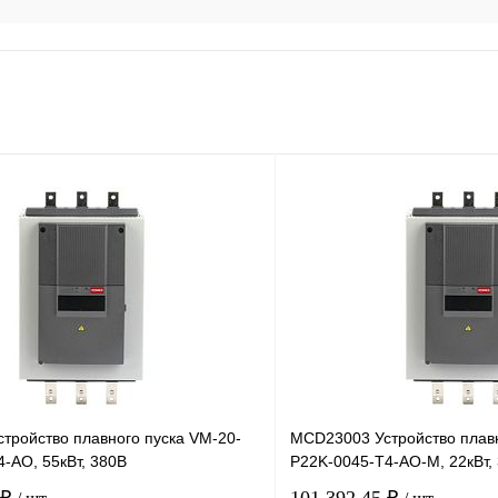
тройство плавного пуска VM-20-
MCD23003 Устройство плавн
-AO, 55кВт, 380В
P22K-0045-T4-AO-M, 22кВт,