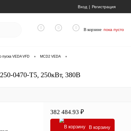
Вход
Регистрация
0
0
0
пока пусто
В корзине
•
•
о пуска VEDA VFD
MCD2 VEDA
50-0470-T5, 250кВт, 380В
382 484.93 ₽
В корзину
отзыв