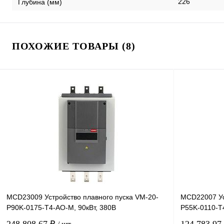
226
Глубина (мм)
ПОХОЖИЕ ТОВАРЫ (8)
MCD23009 Устройство плавного пуска VM-20-
MCD22007 Ус
P90K-0175-T4-AO-M, 90кВт, 380В
P55K-0110-T4