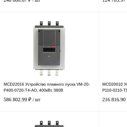
248 808.67 ₽
124 783.97
/ шт
В корзину
Купить в 1 клик
Сравнение
Купить в 1 к
В избранное
Под заказ
В избранное
MCD22016 Устройство плавного пуска VM-20-
MCD20010 Ус
P400-0720-T4-AO, 400кВт, 380В
P110-0210-T5
586 802.99 ₽
216 816.90
/ шт
В корзину