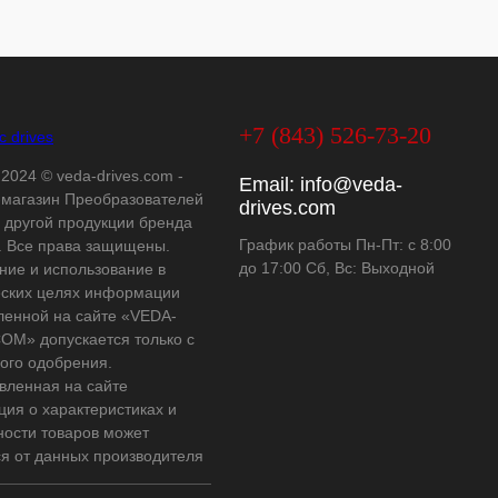
+7 (843) 526-73-20
 2024 © veda-drives.com -
Email:
info@veda-
-магазин Преобразователей
drives.com
и другой продукции бренда
График работы Пн-Пт: с 8:00
 Все права защищены.
до 17:00 Сб, Вс: Выходной
ние и использование в
ских целях информации
ленной на сайте «VEDA-
OM» допускается только с
ого одобрения.
вленная на сайте
ия о характеристиках и
ности товаров может
ся от данных производителя