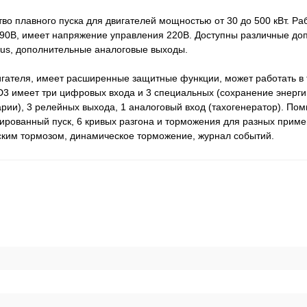
о плавного пуска для двигателей мощностью от 30 до 500 кВт. Раб
90В, имеет напряжение управления 220В. Доступны различные до
bus, дополнительные аналоговые выходы.
игателя, имеет расширенные защитные функции, может работать в
3 имеет три цифровых входа и 3 специальных (сохранение энергии
рии), 3 релейных выхода, 1 аналоговый вход (тахогенератор). По
рованный пуск, 6 кривых разгона и торможения для разных приме
ским тормозом, динамическое торможение, журнал событий.