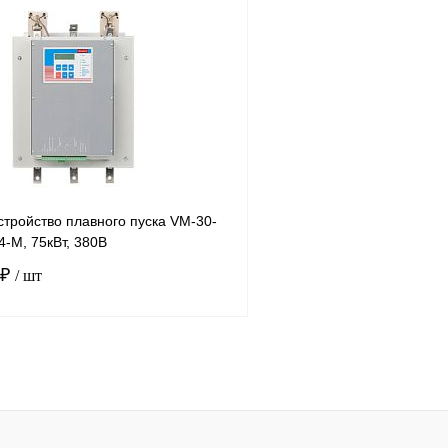
В корзину
лик
Сравнение
Купить в 1 клик
Под заказ
В избранное
тройство плавного пуска VM-30-
-M, 75кВт, 380В
 ₽
/ шт
В корзину
лик
Сравнение
Под заказ