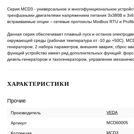
Серия MCD3 - универсальное и многофункциональное устройств
трехфазными двигателями напряжением питания 3х380В и 3х6
встраиваемые опции – сетевые протоколы Modbus RTU и Profi
Данная серия обеспечивает плавный пуск и останов электродв
окружающей среды (рабочая температура от -10 до +50С). MCD
генератором, 2 набора параметров, внешняя авария, сброс ава
функций устройство имеет ряд дополнительных функций: форси
дизель-генератором и тахогенератором, управление механиче
ХАРАКТЕРИСТИКИ
Прочие
VEDA
Производитель
MCD60005
Артикул
MCD3
Коллекция