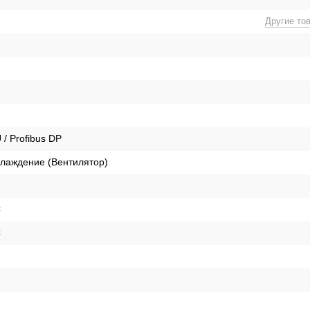
Другие то
 Profibus DP
лаждение (Вентилятор)
C
C