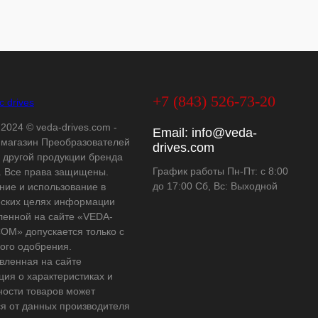
+7 (843) 526-73-20
 2024 © veda-drives.com -
Email:
info@veda-
-магазин Преобразователей
drives.com
и другой продукции бренда
График работы Пн-Пт: с 8:00
 Все права защищены.
до 17:00 Сб, Вс: Выходной
ние и использование в
ских целях информации
ленной на сайте «VEDA-
OM» допускается только с
ого одобрения.
вленная на сайте
ия о характеристиках и
ности товаров может
ся от данных производителя