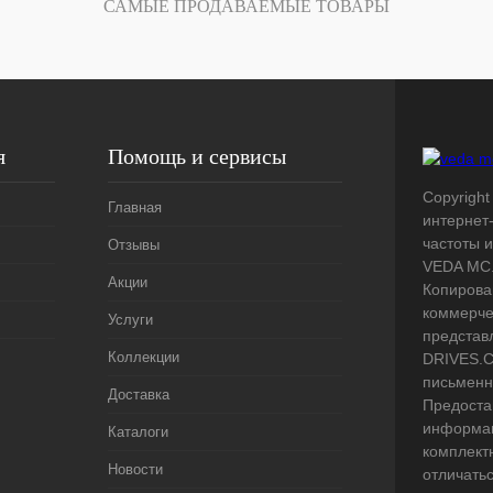
САМЫЕ ПРОДАВАЕМЫЕ ТОВАРЫ
я
Помощь и сервисы
Copyright
Главная
интернет
частоты 
Отзывы
VEDA MC.
Акции
Копирова
коммерче
Услуги
представ
Коллекции
DRIVES.C
письменн
Доставка
Предоста
информац
Каталоги
комплект
Новости
отличать