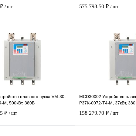
 ₽
575 793.50 ₽
/ шт
/ шт
В корзину
лик
Сравнение
Купить в 1 клик
Под заказ
В избранное
тройство плавного пуска VM-30-
MCD30002 Устройство плавн
-M, 500кВт, 380В
P37K-0072-T4-M, 37кВт, 380
55 ₽
158 279.70 ₽
/ шт
/ шт