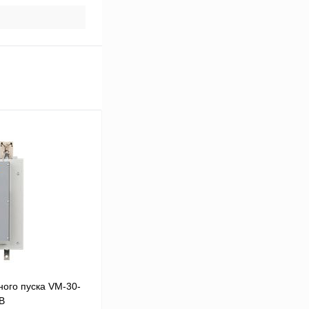
ого пуска VM-30-
0В