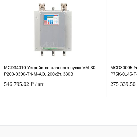
В корзину
Купить в 1 клик
Сравнение
Купить в 1 к
В избранное
Под заказ
В избранное
MCD34010 Устройство плавного пуска VM-30-
MCD30005 Ус
P200-0390-T4-M-AO, 200кВт, 380В
P75K-0145-T4
546 795.02 ₽
275 339.50
/ шт
В корзину
Купить в 1 клик
Сравнение
Купить в 1 к
В избранное
Под заказ
В избранное