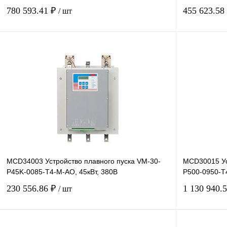
780 593.41 ₽
455 623.58
/ шт
В корзину
Купить в 1 клик
Сравнение
Купить в 1 к
В избранное
Под заказ
В избранное
MCD34003 Устройство плавного пуска VM-30-
MCD30015 Ус
P45K-0085-T4-M-AO, 45кВт, 380В
P500-0950-T4
230 556.86 ₽
1 130 940.
/ шт