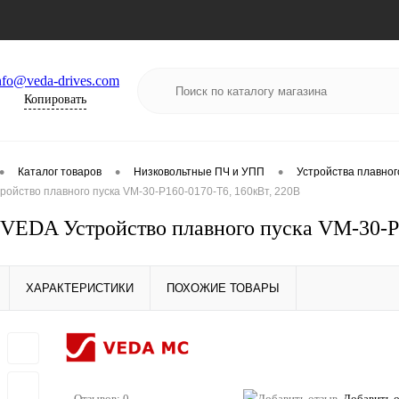
nfo@veda-drives.com
Копировать
•
•
•
Каталог товаров
Низковольтные ПЧ и УПП
Устройства плавног
ойство плавного пуска VM-30-P160-0170-T6, 160кВт, 220В
EDA Устройство плавного пуска VM-30-P1
ХАРАКТЕРИСТИКИ
ПОХОЖИЕ ТОВАРЫ
Отзывов: 0
Добавить 