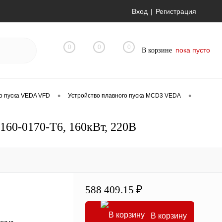
Вход
Регистрация
0
0
0
пока пусто
В корзине
•
•
о пуска VEDA VFD
Устройство плавного пуска MCD3 VEDA
60-0170-T6, 160кВт, 220В
588 409.15 ₽
В корзину
отзыв