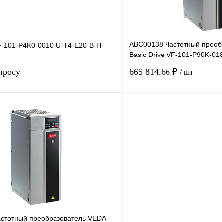
ABC00138 Частотный преоб
-101-P4K0-0010-U-T4-E20-B-H-
Basic Drive VF-101-P90K-01
380В, 90кВт, 180А
просу
665 814.66 ₽
/ шт
Запросить цену
лик
Сравнение
Купить в 1 клик
Под заказ
В избранное
стотный преобразователь VEDA