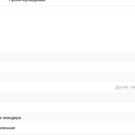
Другие то
з энкодера
ленная