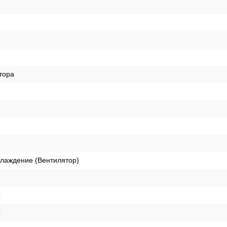
тора
лаждение (Вентилятор)
C
C