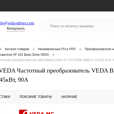
nfo@veda-drives.com
Копировать
•
•
•
Каталог товаров
Низковольтные ПЧ и УПП
Преобразователи ч
•
ователи VF-101 Basic Drive VEDA
отный преобразователь VEDA Basic Drive VF-101-P45K-0090-A-T4-E20-N-H, 3
EDA Частотный преобразователь VEDA Bas
 45кВт, 90А
СТИКИ
ПОХОЖИЕ ТОВАРЫ
НАЛИЧИЕ