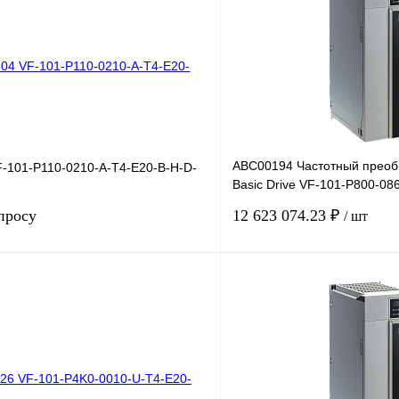
ABC00194 Частотный преоб
-101-P110-0210-A-T4-E20-B-H-D-
Basic Drive VF-101-P800-08
660В, 800кВт, 8
просу
12 623 074.23 ₽
/ шт
Запросить цену
лик
Сравнение
Купить в 1 клик
Под заказ
В избранное