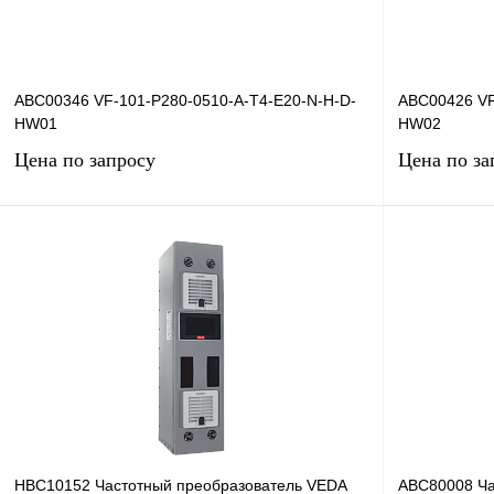
ABC00346 VF-101-P280-0510-A-T4-E20-N-H-D-
ABC00426 VF
HW01
HW02
Цена по запросу
Цена по за
Запросить цену
Купить в 1 клик
Сравнение
Купить в 1 к
В избранное
Под заказ
В избранное
HBC10152 Частотный преобразователь VEDA
ABC80008 Ча