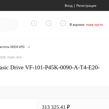
Вход
Регистрация
0
0
0
пока пусто
В корзине
•
астоты VEDA VFD
80В, 45кВт, 90А
ic Drive VF-101-P45K-0090-A-T4-E20-
313 325.41 ₽