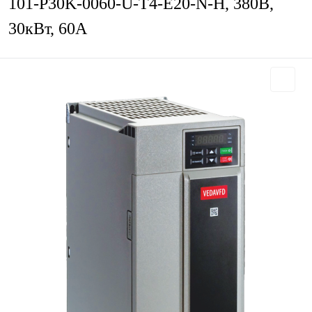
101-P30K-0060-U-T4-E20-N-H, 380В,
30кВт, 60А