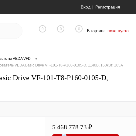
Вход
Регистрация
0
0
0
пока пусто
В корзине
•
астоты VEDA VFD
атель VEDA Basic Drive VF-101-T8-P160-0105-D, 1140В, 160кВт, 105А
ic Drive VF-101-T8-P160-0105-D,
5 468 778.73 ₽