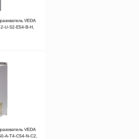
разователь VEDA
42-U-S2-E54-B-H,
В корзину
Сравнение
Под заказ
разователь VEDA
50-A-T4-С54-N-С2,