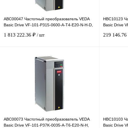
ABC00047 Частотный преобразователь VEDA
HBC10123 Ча
Basic Drive VF-101-P315-0600-A-T4-E20-N-H-D,
Basic Drive 
380В, 315кВт, 6
380В, 0,75кВт
1 813 222.36 ₽
219 146.76
/ шт
В корзину
Купить в 1 клик
Сравнение
Купить в 1 к
В избранное
Под заказ
В избранное
ABC00073 Частотный преобразователь VEDA
HBC10103 Ча
Basic Drive VF-101-P37K-0035-A-T6-E20-N-H,
Basic Drive 