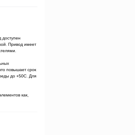
д доступен
кой. Привод имеет
ателями.
льных
что повышает срок
реды до +50С. Для
элементов как,