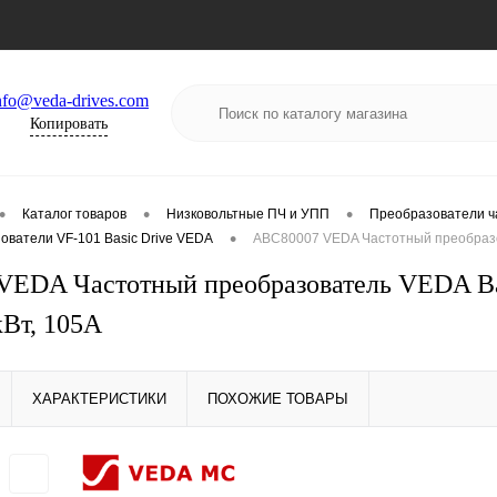
nfo@veda-drives.com
Копировать
•
•
•
Каталог товаров
Низковольтные ПЧ и УПП
Преобразователи ч
•
ователи VF-101 Basic Drive VEDA
ABC80007 VEDA Частотный преобразов
EDA Частотный преобразователь VEDA Bas
кВт, 105А
ХАРАКТЕРИСТИКИ
ПОХОЖИЕ ТОВАРЫ