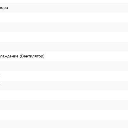
тора
лаждение (Вентилятор)
C
C