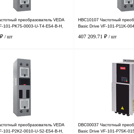
стотный преобразователь VEDA
HBC10107 Частотный преоб
VF-101-PK75-0003-U-T4-E54-B-H,
Basic Drive VF-101-P11K-00
, 3А
220В, 11кВт, 42А,
 ₽
407 209.71 ₽
/ шт
/ шт
В корзину
лик
Сравнение
Купить в 1 клик
Под заказ
В избранное
стотный преобразователь VEDA
DBC00037 Частотный преоб
VF-101-P2K2-0010-U-S2-E54-B-H,
Basic Drive VF-101-P75K-01