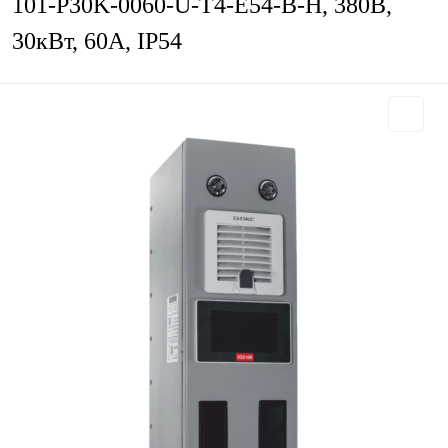
101-P30K-0060-U-T4-E54-B-H, 380В,
30кВт, 60А, IP54