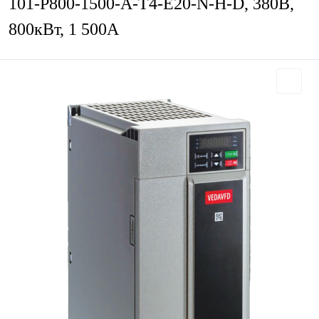
101-P800-1500-A-T4-E20-N-H-D, 380В,
800кВт, 1 500А