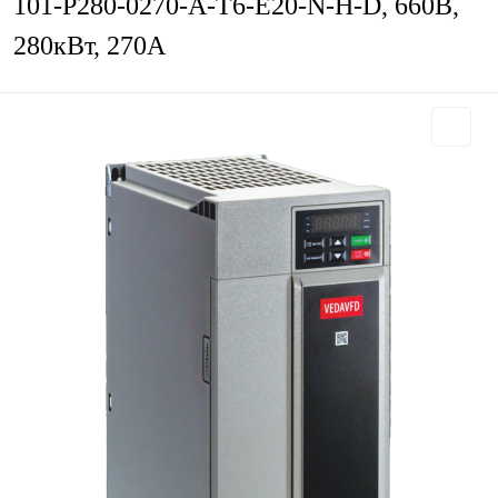
101-P280-0270-A-T6-E20-N-H-D, 660В,
280кВт, 270А